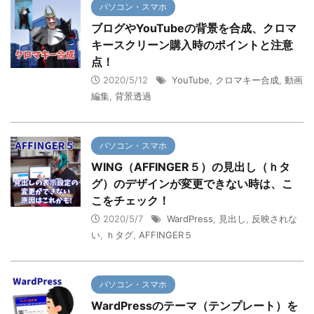
パソコン・スマホ
ブログやYouTubeの背景を合成、クロマ
キースクリーン購入時のポイントと注意
点！
2020/5/12
YouTube
,
クロマキー合成
,
動画
編集
,
背景透過
パソコン・スマホ
WING（AFFINGER５）の見出し（ｈタ
グ）のデザインが変更できない時は、こ
こをチェック！
2020/5/7
WardPress
,
見出し
,
反映されな
い
,
ｈタグ
,
AFFINGER５
パソコン・スマホ
WardPressのテーマ（テンプレート）を